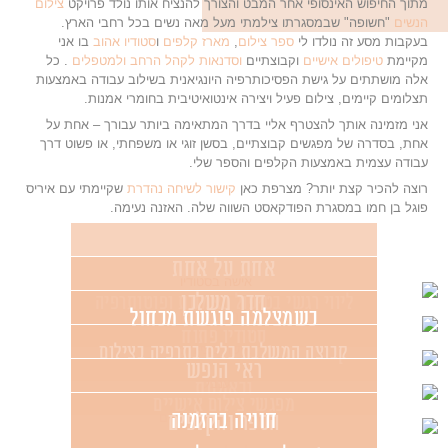
מתוך החיפוש האינסופי אחר המבט והצורך להנציח אותו נולד פרויקט
צילום
הנשים
"חשופה" שבמסגרתו צילמתי מעל מאה נשים בכל רחבי הארץ.
בעקבות מסע זה נולדו לי
ספר צילום
,
מארז קלפים
ו
סטודיו אהוב
בו אני
מקיימת
טיפולים אישיים
וקבוצתיים
וסדנאות לקהל הרחב ולמטפלים
. כל
אלה מושתתים על גישת הפסיכותרפיה היונגיאנית בשילוב עבודה באמצעות
תצלומים קיימים, צילום פעיל ויצירה אינטואיטיבית בחומרי אמנות.
אני מזמינה אותך להצטרף אליי בדרך המתאימה ביותר עבורך – אחת על
אחת, בסדרה של מפגשים קבוצתיים, בסשן זוגי או משפחתי, או פשוט דרך
עבודה עצמית באמצעות הקלפים והספר שלי.
רוצה להכיר קצת יותר? מצרפת כאן
קישור לשיחה נהדרת
שקיימתי עם איריס
פוגל בן חמו במסגרת הפודקאסט השווה שלה. האזנה נעימה.
אחת על אחת
חדר משלכן
ליווי רגשי בטיפול באמנות ופוטותרפיה
כשמצלמה פוגשת מכחול
סטודיו פתוח
קבוצה המשלבת כלים בתרפיה בצילום
ראי הנפש
ובאמנות
מפגשי צילום אישיים
חוויה בהזמנה
הספר והקלפים