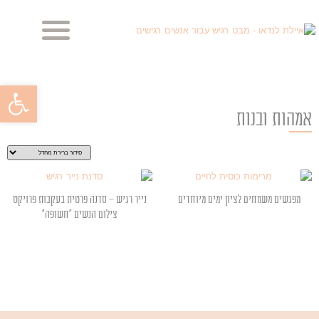
מביטה בך, מביטה בי
מראות הנפש – הבלוג
פתח סרגל
אמהות ובנות
מפגשים משמחים לציון ימים מיוחדים
נייר רגיש – סדנה פרטית בעקבות פרויקט
צילום הנשים "חשופה"