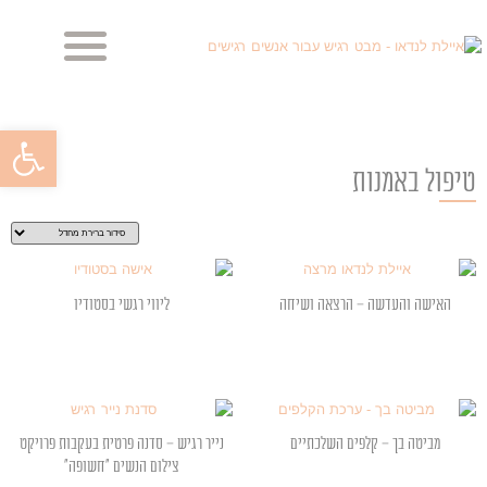
מביטה בך, מביטה בי
מראות הנפש – הבלוג
פתח סרגל
טיפול באמנות
האישה והעדשה – הרצאה ושיחה
ליווי רגשי בסטודיו
מביטה בך – קלפים השלכתיים
נייר רגיש – סדנה פרטית בעקבות פרויקט
צילום הנשים "חשופה"