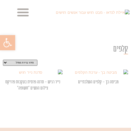
מביטה בך, מביטה בי
מראות הנפש – הבלוג
פתח סרגל
קלפים
מביטה בך – קלפים השלכתיים
נייר רגיש – סדנה פרטית בעקבות פרויקט
צילום הנשים "חשופה"