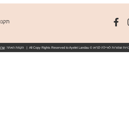
תקנו
ת לאיילת לנדאו © All Copy Rights Reserved to Ayelet Landau | הקמת האתר:
שרון