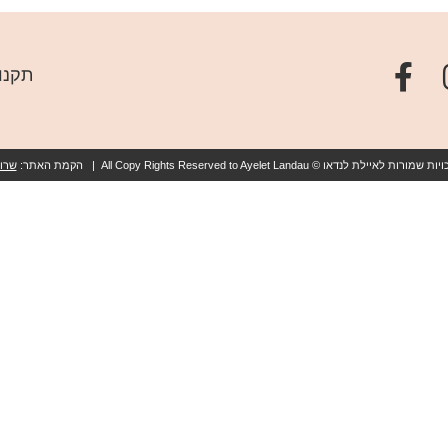
תקנו
ת לאיילת לנדאו © All Copy Rights Reserved to Ayelet Landau | הקמת האתר:
שרון