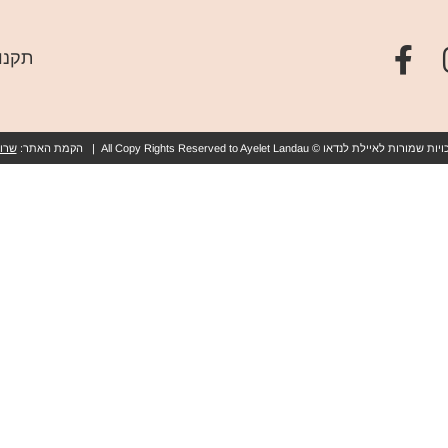
תקנו
ת לאיילת לנדאו © All Copy Rights Reserved to Ayelet Landau | הקמת האתר:
שרון