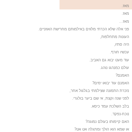
מאז.
מאז.
מאז…
פני אלה שלא הכרתי מלווים באילמותם מחרישת האוזניים.
העונות מתחלפות,
היה סתיו,
עכשיו חורף.
עוד מעט יבוא גם האביב.
עולם כמנהגו נוהג.
האמנם?
האמנם עוד יבואו ימים?
נזכרת התמונה שצילמתי בגלגול אחר,
לפני שנה וקצת, אי שם ביער בולגרי.
בלב השלכת עמד כיסא.
נוכח-נפקד.
האם קיימותו בעולם נמוגה?
או שמא הוא הולך ומתגלה אט אט?