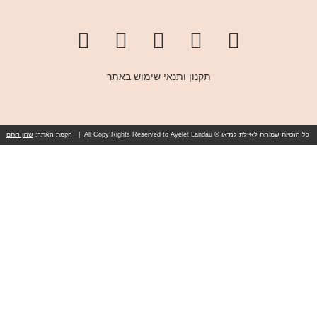
תקנון ותנאי שימוש באתר
כל הזכויות שמורות לאיילת לנדאו © All Copy Rights Reserved to Ayelet Landau | הקמת האתר:
שרון רותם