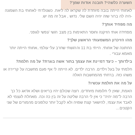
השערה כלשהי? תובנה אודות שמך?
לאחותי הייתה בובה מיוחדת לה שקראו לה ליאת. כשנולדתי לאחותי בת השמונה
-היה לה ברור שזה יהיה השם שלי. נדוש , אבל זה מה יש.
מה מפחיד אותך?
מפחידה אותי הזיקנה וחוסר התאימות בין מצב רגשי /נפשי לגופני.
מהו הזיכרון המשמעותי הראשון שלך?
החתונה של אחותי. הייתי בת 11 והרגשתי שחרב עלי עולמי..אחותי הייתה יותר
מאמא עבורי .
בילדותך – כיצד דמיינת את עצמך בתור אשה בוגרת? על מה חלמת?
חלמתי על בעל וילדים. הרבה ילדים. לא הייתה לי אף פעם מחשבה על קריירה או
משהו כזה. ברחתי מהמחשבות האלה
על מה את חולמת עכשיו?
האמת, שאין לי חלומות מיוחדים. רוצה שכולם יהיו בריאים ושלא אדאג כל כך
הרבה ל"מה יהיה" כי אין לי הרבה שליטה על זה בין כה וכה. מאחלת לעצמי לא
לאבד את עצמי, להישאר קצת שפויה ולא לקבל יותר טלפונים מהמורים של שני
הקטנים…