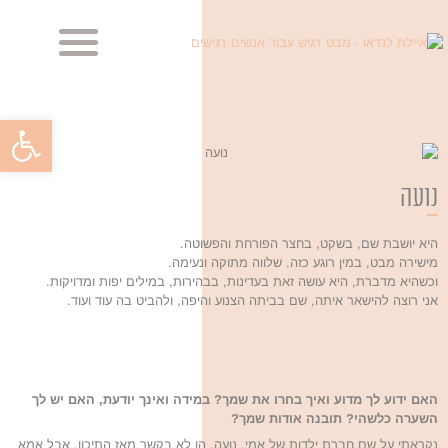
מביטה בך, מביטה בי
מראות הנפש – הבלוג
פתח סרגל
נועה
היא יושבת שם, בשקט, בחצר הפורחת והפשוטה.
מישירה מבט, במין רוגע כזה. שלווה מתוקה ונעימה.
וכשהיא מדברת, היא עושה זאת בעדינות, בבהירות, במילים יפות ומדויקות.
אני רוצה להישאר איתה, שם בביתה הצנוע והיפה, ולהביט בה עוד ועוד.
האם ידוע לך מדוע ואיך בחרו את שמך? במידה ואינך יודעת, האם יש לך
השערה כלשהי? תובנה אודות שמך?
נקראתי על שם חברת ילדות של אמי, נועה. הן לא בקשר מאז התיכון, אבל אמא