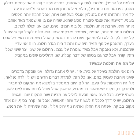
חולמת על הכפר), חלמתי לעסוק באמנות, כתיבה ועיצוב (והיום אני עוסקת בחלק
מהם, כפרנסה וגם כתחביב), חלמתי להתחתן עם מר דארסי מ"גאווה ודעה
קדומה" והתחתנתי עם ג'נטלמן אנגלי בעל שם אחר, אבל הרבה יותר מקסים
בעיניי. דמיינתי את עצמי כיוצרת מסוג שהוא, שחיה עם בן זוג שמאד מאד אוהב
אותה והיא אוהבת אותו, חלמתי על בית חמים ונעים, שבו אני יכולה לכתוב.
החלום המהותי יותר, הפנימי, שתמיד נאבקתי איתו, הוא חלום לקבל גוף שיהיה לי
קל יותר לקבל. לא חלמתי אף פעם להיות דוגמנית, אבל כשמנמונת מאז גיל אפס
בערך, המאבק על גוף תמיד היה שם ותמיד היה בגדר חלום. היום אני עדיין
שמנמנה, ולא נאבקת אבל מאד שומרת על עצמי. החלום על שינוי יצר שינוי שכל
הזמן קורה אבל יצר גם בסופו של דבר קבלה, שני תהליכים שונים במקביל.
על מה את חולמת עכשיו?
היום אני חולמת בעיקר על בית. פיזי. יש לי אהבה גדולה, אני עוסקת בדברים
שאני אוהבת לעסוק בהם, אני כל הזמן לומדת דברים חדשים ויש לי ילדה נפלאה.
אלו היו החלומות שלי פעם. החלום היום מתמקד בלמצוא את המקום להתבגר
ולהזדקן בו, מקום שאתאהב בו מהרגע הראשון אבל אוכל לבנות אותו לאט לאט,
בשתי ידיים. בכל פעם שאני נוסעת לגליל אני מבינה שזה המקום שבו יתגשם
החלום, יש לי דרך כלכלית לעשות עד שזה יתאפשר, אבל זה יקרה בסוף. יום אחד
אקום בבוקר, אפתח את החלון ואראה נוף ירוק וגלילי, כזה שמחייה לי את הנפש.
2 תגובות