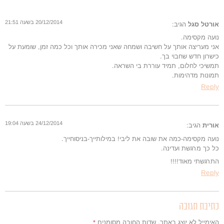
20/12/2014 בשעה 21:51
אורטל סגל
הגיב:
נועה מקסימה.
אני מעריצה אותך על חשיבה ושמחה שאני מכירה אותך וכל כמה זמן, שומעת על
כישרון חדש שחבוי בך.
תמשיכי לחלום, תמיד עוררת בי השראה.
תמונות מדהימות.
Reply
24/12/2014 בשעה 19:04
אורית
הגיב:
נועה מקסימה-כמה את שובה את ליבי! במילותייך-בניסוחייך.
כל כך מרגשת ועדינה.
התרגשתי מאוד!!!!
Reply
כתיבת תגובה
האימייל לא יוצג באתר.
שדות החובה מסומנים
*