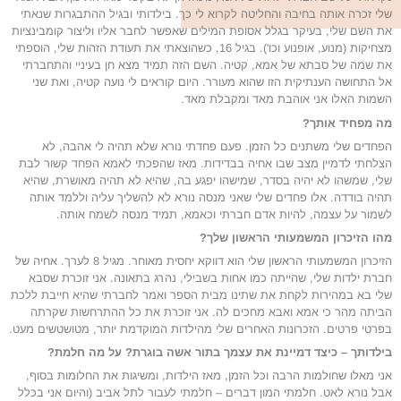
שלי זכרה אותה בחיבה והחליטה לקרוא לי כך. בילדותי ובגיל ההתבגרות שנאתי
את השם שלי, בעיקר בגלל אסופת המילים שאפשר לחבר אליו וליצור קומבינציות
מצחיקות (מנוע, אופנוע וכו'). בגיל 16, כשהוצאתי את תעודת הזהות שלי, הוספתי
את שמה של סבתא של אמא, קטיה. השם הזה תמיד מצא חן בעיניי והתחברתי
אל התחושה הענתיקית הזו שהוא מעורר. היום קוראים לי נועה קטיה, ואת שני
השמות האלו אני אוהבת מאד ומקבלת מאד.
מה מפחיד אותך?
הפחדים שלי משתנים כל הזמן. פעם פחדתי נורא שלא תהיה לי אהבה, לא
הצלחתי לדמיין מצב שבו אחיה בבדידות. מאז שהפכתי לאמא הפחד קשור לבת
שלי, שמשהו לא יהיה בסדר, שמישהו יפגע בה, שהיא לא תהיה מאושרת, שהיא
תהיה בודדה. אלו פחדים שלי שאני מנסה נורא לא להשליך עליה וללמד אותה
לשמור על עצמה, להיות אדם חברתי וכאמא, תמיד מנסה לשמח אותה.
מהו הזיכרון המשמעותי הראשון שלך?
הזיכרון המשמעותי הראשון שלי הוא דווקא יחסית מאוחר. מגיל 8 לערך. אחיה של
חברת ילדות שלי, שהייתה כמו אחות בשבילי, נהרג בתאונה. אני זוכרת שסבא
שלי בא במהירות לקחת את שתינו מבית הספר ואמר לחברתי שהיא חייבת ללכת
הביתה מהר כי אמא ואבא מחכים לה. אני זוכרת את כל ההתרחשות שקרתה
בפרטי פרטים. הזכרונות האחרים שלי מהילדות המוקדמת יותר, מטושטשים מעט.
בילדותך – כיצד דמיינת את עצמך בתור אשה בוגרת? על מה חלמת?
אני מאלו שחולמות הרבה וכל הזמן, מאז הילדות, ומשיגות את החלומות בסוף,
אבל נורא לאט. חלמתי המון דברים – חלמתי לעבור לתל אביב (והיום אני בכלל